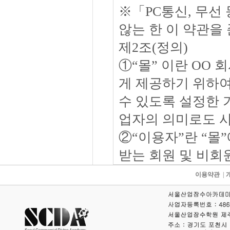
※「PC통신, 무선
않는 한 이 약관을
제2조(정의)
①“몰” 이란 OO 
게 제공하기 위하
수 있도록 설정한 
업자의 의미로도 
②“이용자”란 “몰
받는 회원 및 비회
③ ‘회원’이라 함
이용약관
|
“몰”의 정보를 지
로 이용할 수 있는
④ ‘비회원’이라 